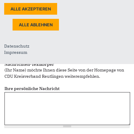
Sie können mehrere Empfänger mit Komma getrennt eingeben.
Sie leiten den folgenden Inhalt weiter
Der Kreisparteitag
Nachrichtenbetreff
(Ihr Name) möchte Ihnen eine Seite von https://www.cdu-
Datenschutz
kreis-reutlingen.de/ weiterempfehlen
Impressum
Nachrichten-Textkörper
(Ihr Name) möchte Ihnen diese Seite von der Homepage von
CDU Kreisverband Reutlingen weiterempfehlen.
Ihre persönliche Nachricht