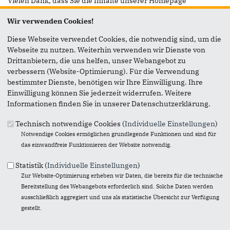
Vielen Dank, dass Sie die Inhalte unserer Homepage
weiterempfehlen.
Wir verwenden Cookies!
Anmerkung: Ihre E-Mail-Adresse wird benötigt um die
Diese Webseite verwendet Cookies, die notwendig sind, um die
Personen, denen Sie die Seite weiterempfehlen, zu
Webseite zu nutzen. Weiterhin verwenden wir Dienste von
informieren, von wem die Empfehlung kommt, und dass es
Drittanbietern, die uns helfen, unser Webangebot zu
kein Spam ist.
verbessern (Website-Optimierung). Für die Verwendung
Das mit * gekennzeichnete Feld ist ein Pflichtfeld.
bestimmter Dienste, benötigen wir Ihre Einwilligung. Ihre
Einwilligung können Sie jederzeit widerrufen. Weitere
Eigene E-Mail-Adresse
*
Informationen finden Sie in unserer Datenschutzerklärung.
Technisch notwendige Cookies (
Individuelle Einstellungen
)
Notwendige Cookies ermöglichen grundlegende Funktionen und sind für
Eigener Name
*
das einwandfreie Funktionieren der Website notwendig.
Statistik (
Individuelle Einstellungen
)
Senden an
*
Zur Website-Optimierung erheben wir Daten, die bereits für die technische
Bereitstellung des Webangebots erforderlich sind. Solche Daten werden
ausschließlich aggregiert und uns als statistische Übersicht zur Verfügung
gestellt.