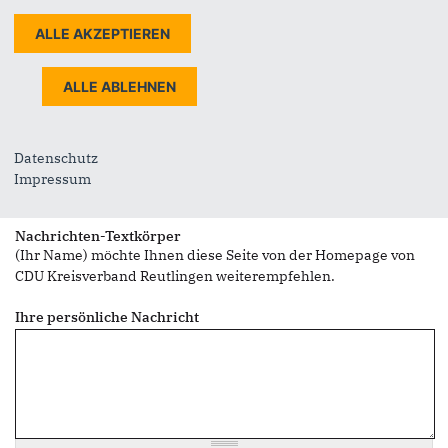
Sie können mehrere Empfänger mit Komma getrennt eingeben.
Sie leiten den folgenden Inhalt weiter
Information an den Betroffenen nach Artikel 13 Datenschutz-
Grundverordnung
Nachrichtenbetreff
Datenschutz
(Ihr Name) möchte Ihnen eine Seite von https://www.cdu-
Impressum
kreis-reutlingen.de/ weiterempfehlen
Nachrichten-Textkörper
(Ihr Name) möchte Ihnen diese Seite von der Homepage von
CDU Kreisverband Reutlingen weiterempfehlen.
Ihre persönliche Nachricht