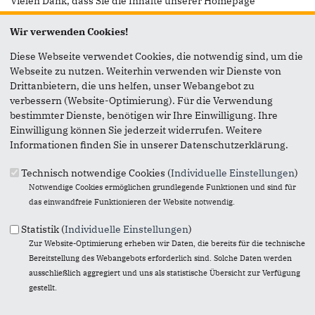
Vielen Dank, dass Sie die Inhalte unserer Homepage
weiterempfehlen.
Wir verwenden Cookies!
Anmerkung: Ihre E-Mail-Adresse wird benötigt um die
Personen, denen Sie die Seite weiterempfehlen, zu
Diese Webseite verwendet Cookies, die notwendig sind, um die
informieren, von wem die Empfehlung kommt, und dass es
Webseite zu nutzen. Weiterhin verwenden wir Dienste von
kein Spam ist.
Drittanbietern, die uns helfen, unser Webangebot zu
verbessern (Website-Optimierung). Für die Verwendung
Das mit * gekennzeichnete Feld ist ein Pflichtfeld.
bestimmter Dienste, benötigen wir Ihre Einwilligung. Ihre
Einwilligung können Sie jederzeit widerrufen. Weitere
Eigene E-Mail-Adresse
*
Informationen finden Sie in unserer Datenschutzerklärung.
Technisch notwendige Cookies (
Individuelle Einstellungen
)
Eigener Name
*
Notwendige Cookies ermöglichen grundlegende Funktionen und sind für
das einwandfreie Funktionieren der Website notwendig.
Statistik (
Individuelle Einstellungen
)
Senden an
*
Zur Website-Optimierung erheben wir Daten, die bereits für die technische
Bereitstellung des Webangebots erforderlich sind. Solche Daten werden
ausschließlich aggregiert und uns als statistische Übersicht zur Verfügung
gestellt.